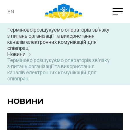
EN
Терміново розшукуємо операторів зв’язку
з питань організації та використання
ПРО ПІДПРИЄМСТВО
каналів електронних комунікацій для
співпраці
Партнерство та партнери
НОВИНИ
Новини
Терміново розшукуємо операторів зв'язку
Нормативно-законодавча база
з питань організації та використання
ВСІ ПОСЛУГИ
Запобігання корупції
каналів електронних комунікацій для
співпраці
Оператор НСКЗ
Документи з питань діяльності підприємства
КНЕДП
Національний центр резервування державних
Звітність
інформаційних ресурсів (НЦР)
ЦЗО
НОВИНИ
Захищений гостьовий Wi-Fi
НЦР
Кваліфіковані електронні довірчі послуги
Авторизації ІКС з безпеки
ВАКАНСІЇ