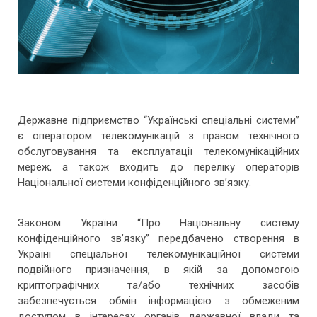
Централізована закупівельна організація
Колокейшн
Захищений вузол Інтернет – доступу
КНЕДП
Державне підприємство “Українські спеціальні системи”
є оператором телекомунікацій з правом технічного
ЦЗО
обслуговування та експлуатації телекомунікаційних
мереж, а також входить до переліку операторів
НЦР
Національної системи конфіденційного зв’язку.
ВАКАНСІЇ
Законом України “Про Національну систему
конфіденційного зв’язку” передбачено створення в
КОНТАКТИ
Україні спеціальної телекомунікаційної системи
подвійного призначення, в якій за допомогою
криптографічних та/або технічних засобів
забезпечується обмін інформацією з обмеженим
доступом в інтересах органів державної влади та