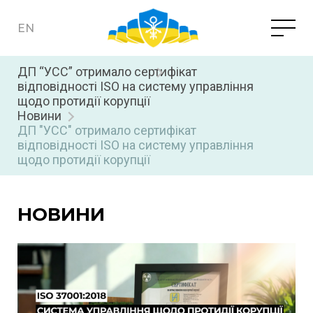
EN
ДП “УСС” отримало сертифікат
відповідності ISO на систему управління
ПРО ПІДПРИЄМСТВО
щодо протидії корупції
Новини
Партнерство та партнери
НОВИНИ
ДП "УСС" отримало сертифікат
відповідності ISO на систему управління
Нормативно-законодавча база
щодо протидії корупції
ВСІ ПОСЛУГИ
Запобігання корупції
Оператор НСКЗ
Документи з питань діяльності підприємства
КНЕДП
НОВИНИ
Національний центр резервування державних
Звітність
інформаційних ресурсів (НЦР)
ЦЗО
Захищений гостьовий Wi-Fi
НЦР
Кваліфіковані електронні довірчі послуги
Авторизації ІКС з безпеки
ВАКАНСІЇ