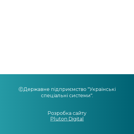
Централізована закупівельна організація
КОНТАКТИ
Колокейшн
Захищений вузол Інтернет – доступу
ⒸДержавне підприємство "Українські
спеціальні системи".
Розробка сайту
Pluton Digital